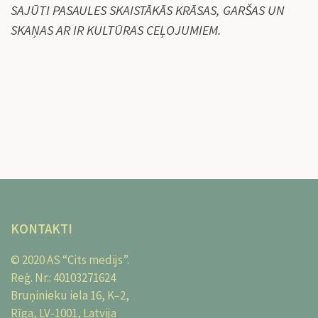
SAJŪTI PASAULES SKAISTĀKĀS KRĀSAS, GARŠAS UN
SKAŅAS AR IR KULTŪRAS CEĻOJUMIEM.
KONTAKTI
© 2020 AS “Cits medijs”.
Reģ. Nr.: 40103271624
Bruņinieku iela 16, K–2,
Rīga, LV-1001, Latvija