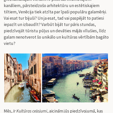
kanāliem, pārsteidzošo arhitektūru un estētiskajiem
tiltiem, Venēcija tiek atzīta par īpaši populāru galamērķi.
Vai esat tur bijuši? Un ja esat, tad vai paspējāt to patiesi
iepazīt un izbaudīt? Varbūt bijāt tur pāris stundas,
piedzīvojāt tūristu pūļus un devāties mājās vīlušies, līdz
galam nenotverot šo unikālo un kultūras vērtībām bagāto
vietu?
Mēs,
Ir Kultūras ceļojumi
, aicinām jūs piedzīvojumā, kas