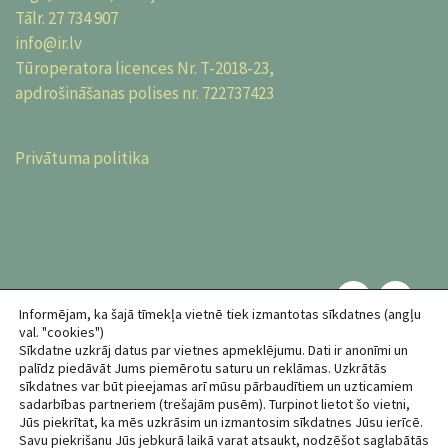
Tālr.
27 734 907
info@ir.lv
Tūroperatora licences Nr. T-2018-23,
apdrošināšanas polises nr. 722737423
Privātuma politika
Informējam, ka šajā tīmekļa vietnē tiek izmantotas sīkdatnes (angļu
val. "cookies")
Sīkdatne uzkrāj datus par vietnes apmeklējumu. Dati ir anonīmi un
palīdz piedāvāt Jums piemērotu saturu un reklāmas. Uzkrātās
sīkdatnes var būt pieejamas arī mūsu pārbaudītiem un uzticamiem
sadarbības partneriem (trešajām pusēm). Turpinot lietot šo vietni,
©2026 AS "Cits medijs"
Jūs piekrītat, ka mēs uzkrāsim un izmantosim sīkdatnes Jūsu ierīcē.
Visas tiesības paturētas
Savu piekrišanu Jūs jebkurā laikā varat atsaukt, nodzēšot saglabātās