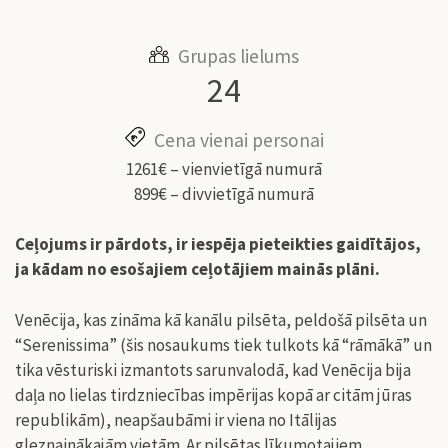
Grupas lielums
24
Cena vienai personai
1261€ – vienvietīgā numurā
899€ – divvietīgā numurā
Ceļojums ir pārdots, ir iespēja pieteikties gaidītājos,
ja kādam no esošajiem ceļotājiem mainās plāni.
Venēcija, kas zināma kā kanālu pilsēta, peldošā pilsēta un
“Serenissima” (šis nosaukums tiek tulkots kā “rāmākā” un
tika vēsturiski izmantots sarunvalodā, kad Venēcija bija
daļa no lielas tirdzniecības impērijas kopā ar citām jūras
republikām), neapšaubāmi ir viena no Itālijas
gleznainākajām vietām. Ar pilsētas līkumotajiem