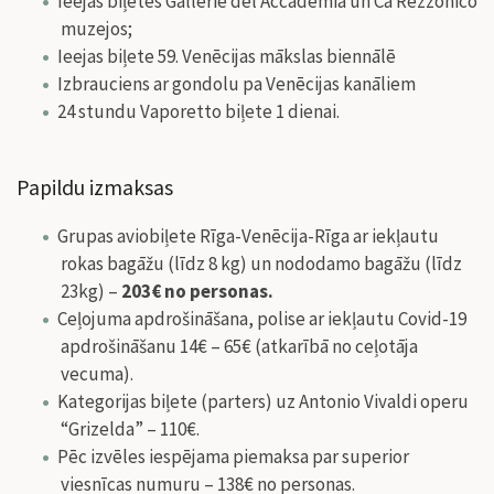
Ieejas biļetes Gallerie del Accademia un Ca Rezzonico
muzejos;
Ieejas biļete 59. Venēcijas mākslas biennālē
Izbrauciens ar gondolu pa Venēcijas kanāliem
24 stundu Vaporetto biļete 1 dienai.
Papildu izmaksas
Grupas aviobiļete Rīga-Venēcija-Rīga ar iekļautu
rokas bagāžu (līdz 8 kg) un nododamo bagāžu (līdz
23kg) –
203€ no personas.
Ceļojuma apdrošināšana, polise ar iekļautu Covid-19
apdrošināšanu 14€ – 65€ (atkarībā no ceļotāja
vecuma).
Kategorijas biļete (parters) uz Antonio Vivaldi operu
“Grizelda” – 110€.
Pēc izvēles iespējama piemaksa par superior
viesnīcas numuru – 138€ no personas.