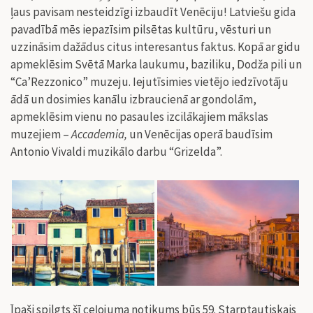
ļaus pavisam nesteidzīgi izbaudīt Venēciju! Latviešu gida
pavadībā mēs iepazīsim pilsētas kultūru, vēsturi un
uzzināsim dažādus citus interesantus faktus. Kopā ar gidu
apmeklēsim Svētā Marka laukumu, baziliku, Dodža pili un
“Ca’Rezzonico” muzeju. Iejutīsimies vietējo iedzīvotāju
ādā un dosimies kanālu izbraucienā ar gondolām,
apmeklēsim vienu no pasaules izcilākajiem mākslas
muzejiem –
Accademia,
un Venēcijas operā baudīsim
Antonio Vivaldi muzikālo darbu “Grizelda”.
Īpaši spilgts šī ceļojuma notikums būs 59. Starptautiskais