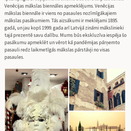
Venēcijas mākslas biennāles apmeklējums. Venēcijas
mākslas biennāle ir viens no pasaules nozīmīgākajiem
mākslas pasākumiem. Tās aizsākumi ir meklējami 1895.
gadā, un jau kopš 1999. gada arī Latvijā zināmi mākslinieki
tajā prezentē savu dalību. Mums būs ekskluzīva iespēja šo
pasākumu apmeklēt un vērot kā pandēmijas pārņemto
pasauli redz laikmetīgās mākslas pārstāvji no visas
pasaules.