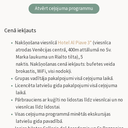
Atvērt ceļojuma programmu
Cenā iekļauts
Nakšņošana viesnīcā
Hotel Al Piave 3*
(viesnīca
atrodas Venēcijas centrā, 400m attālumā no Sv.
Marka laukuma un Rialto tilta), 5
naktis. Nakšņošanas cenā iekļauts: bufetes veida
brokastis, WiFi, visi nodokļi.
Grupas vadītāja pakalpojumi visā ceļojuma laikā.
Licencēta latviešu gida pakalpojumi visā ceļojuma
laikā.
Pārbrauciens ar kuģīti no lidostas līdz viesnīcai un no
viesnīcas līdz lidostai.
Visas ceļojuma programmā minētās ekskursijas
latviešu gida pavadībā.