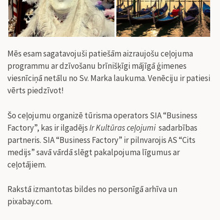
Mēs esam sagatavojuši patiešām aizraujošu ceļojuma
programmu ar dzīvošanu brīnišķīgi mājīgā ģimenes
viesnīciņā netālu no Sv. Marka laukuma. Venēciju ir patiesi
vērts piedzīvot!
Šo ceļojumu organizē tūrisma operators SIA “Business
Factory”, kas ir ilgadējs
Ir Kultūras ceļojumi
sadarbības
partneris. SIA “Business Factory” ir pilnvarojis AS “Cits
medijs” savā vārdā slēgt pakalpojuma līgumus ar
ceļotājiem.
Rakstā izmantotas bildes no personīgā arhīva un
pixabay.com.