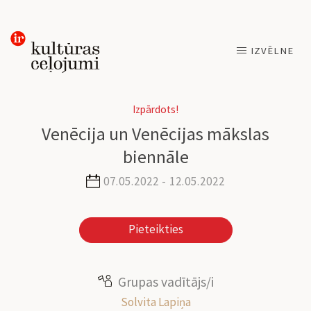
Skip
IZVĒLNE
to
content
Izpārdots!
Venēcija un Venēcijas mākslas
biennāle
07.05.2022 - 12.05.2022
Pieteikties
Grupas vadītājs/i
Solvita Lapiņa