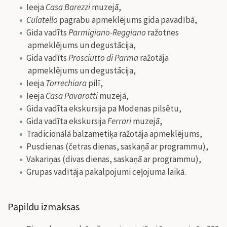
Ieeja
Casa Barezzi
muzejā,
Culatello
pagrabu apmeklējums gida pavadībā,
Gida vadīts
Parmigiano-Reggiano
ražotnes
apmeklējums un degustācija,
Gida vadīts
Prosciutto di Parma
ražotāja
apmeklējums un degustācija,
Ieeja
Torrechiara
pilī,
Ieeja
Casa Pavarotti
muzejā,
Gida vadīta ekskursija pa Modenas pilsētu,
Gida vadīta ekskursija
Ferrari
muzejā,
Tradicionālā balzametiķa ražotāja apmeklējums,
Pusdienas (četras dienas, saskaņā ar programmu),
Vakariņas (divas dienas, saskaņā ar programmu),
Grupas vadītāja pakalpojumi ceļojuma laikā.
Papildu izmaksas