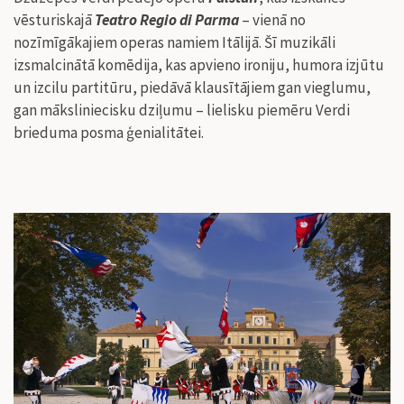
vēsturiskajā
Teatro Regio di Parma
– vienā no
nozīmīgākajiem operas namiem Itālijā. Šī muzikāli
izsmalcinātā komēdija, kas apvieno ironiju, humora izjūtu
un izcilu partitūru, piedāvā klausītājiem gan vieglumu,
gan māksliniecisku dziļumu – lielisku piemēru Verdi
brieduma posma ģenialitātei.