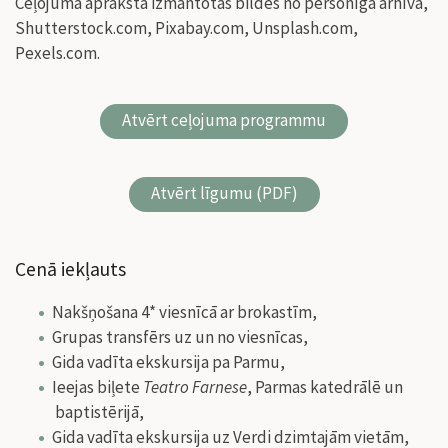
Ceļojuma aprakstā izmantotas bildes no personīgā arhīva,
Shutterstock.com, Pixabay.com, Unsplash.com,
Pexels.com.
Atvērt ceļojuma programmu
Atvērt līgumu (PDF)
Cenā iekļauts
Nakšņošana 4* viesnīcā ar brokastīm,
Grupas transfērs uz un no viesnīcas,
Gida vadīta ekskursija pa Parmu,
Ieejas biļete
Teatro Farnese
, Parmas katedrālē un
baptistērijā,
Gida vadīta ekskursija uz Verdi dzimtajām vietām,