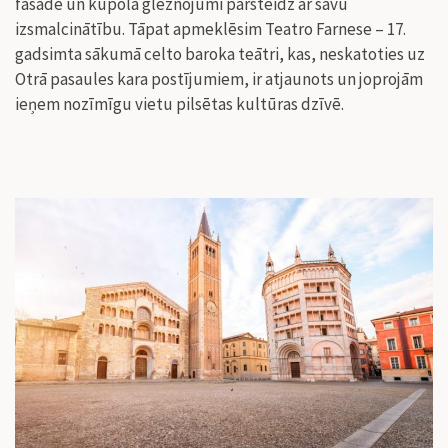
fasāde un kupola gleznojumi pārsteidz ar savu
izsmalcinātību. Tāpat apmeklēsim Teatro Farnese – 17.
gadsimta sākumā celto baroka teātri, kas, neskatoties uz
Otrā pasaules kara postījumiem, ir atjaunots un joprojām
ieņem nozīmīgu vietu pilsētas kultūras dzīvē.