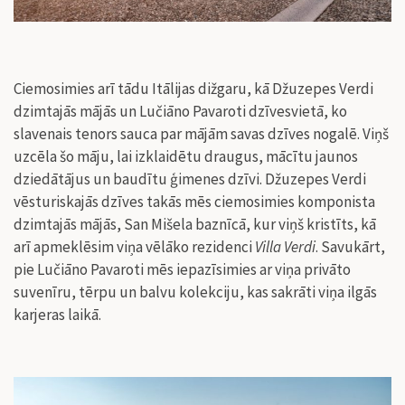
Ciemosimies arī tādu Itālijas dižgaru, kā Džuzepes Verdi
dzimtajās mājās un Lučiāno Pavaroti dzīvesvietā, ko
slavenais tenors sauca par mājām savas dzīves nogalē. Viņš
uzcēla šo māju, lai izklaidētu draugus, mācītu jaunos
dziedātājus un baudītu ģimenes dzīvi. Džuzepes Verdi
vēsturiskajās dzīves takās mēs ciemosimies komponista
dzimtajās mājās, San Mišela baznīcā, kur viņš kristīts, kā
arī apmeklēsim viņa vēlāko rezidenci
Villa Verdi
. Savukārt,
pie Lučiāno Pavaroti mēs iepazīsimies ar
viņa privāto
suvenīru, tērpu un balvu kolekciju, kas sakrāti viņa ilgās
karjeras laikā.