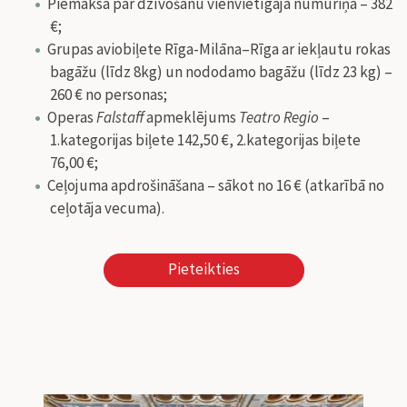
Piemaksa par dzīvošanu vienvietīgajā numuriņā – 382
€;
Grupas aviobiļete Rīga-Milāna–Rīga ar iekļautu rokas
bagāžu (līdz 8kg) un nododamo bagāžu (līdz 23 kg) –
260 € no personas;
Operas
Falstaff
apmeklējums
Teatro Regio
–
1.kategorijas biļete 142,50 €, 2.kategorijas biļete
76,00 €;
Ceļojuma apdrošināšana –
sākot no 16 € (atkarībā no
ceļotāja vecuma).
Pieteikties