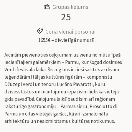
Grupas lielums
25
Cena vienai personai
1655€ – divvietīgā numurā
Aicinām pievienoties ceļojumam uz vienu no mūsu īpaši
iecienītajiem galamērķiem – Parmu, kur šogad dosimies
Verdi festivāla laikā. Šis reģions ir cieši saistīts ar divām
leģendārām Itālijas kultūras figūrām – komponistu
Džuzepi Verdi un tenoru Lučāno Pavarotti, kuru
dzīvesstāstus un mantojumu iepazīsim lieliska vietējā
gida pavadībā. Ceļojuma laikā baudīsim arī reģionam
raksturīgo gastronomiju – Parmas sieru, Prosciutto di
Parma un citas vietējās garšas, kā arī izsmalcinātu
arhitektūru un neaizmirstamus kultūras notikumus.