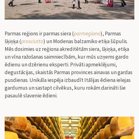
Parmas reģions ir p
armas siera (
parmegiano
), Parmas
šķiņķa (
prosciutto
) un Modenas balzamiko etiķa šūpulis.
Mēs dosimies uz reģiona akreditētām siera, šķiņķa, etiķa
un vīna ražošanas saimniecībām, kur mūs uzņems gardo
ēdienu un dzērienu eksperti. Privāti apmeklējumi,
degustācijas, skaistās Parmas provinces ainavas un gardas
pusdienas. Unikāla iespēja izbaudīt Itālijas ēdiena ielejas
gardumus un sastapt cilvēkus, kuru rokām darināti šie
pasaulē slavenie ēdieni.