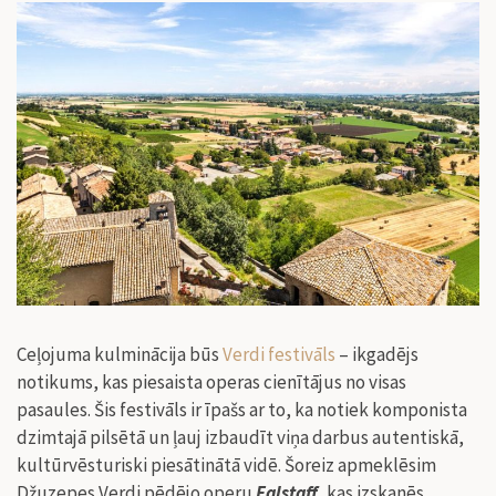
Ceļojuma kulminācija būs
Verdi festivāls
– ikgadējs
notikums, kas piesaista operas cienītājus no visas
pasaules. Šis festivāls ir īpašs ar to, ka notiek komponista
dzimtajā pilsētā un ļauj izbaudīt viņa darbus autentiskā,
kultūrvēsturiski piesātinātā vidē. Šoreiz apmeklēsim
Džuzepes Verdi pēdējo operu
Falstaff
, kas izskanēs