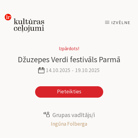
Skip
IZVĒLNE
to
content
Izpārdots!
Džuzepes Verdi festivāls Parmā
14.10.2025 - 19.10.2025
Pieteikties
Grupas vadītājs/i
Ingūna Folberga