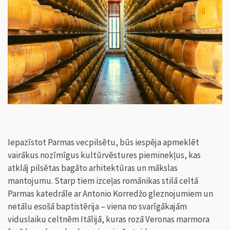
Iepazīstot Parmas vecpilsētu, būs iespēja apmeklēt
vairākus nozīmīgus kultūrvēstures pieminekļus, kas
atklāj pilsētas bagāto arhitektūras un mākslas
mantojumu. Starp tiem izceļas romānikas stilā celtā
Parmas katedrāle ar Antonio Korredžo gleznojumiem un
netālu esošā baptistērija – viena no svarīgākajām
viduslaiku celtnēm Itālijā, kuras rozā Veronas marmora