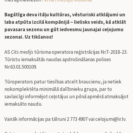
Bagātīga deva itāļu kultūras, vēsturiski atklājumi un
laba atpūta izcilā kompānijā – lielisks veids, kā atklāt
pavasara sezonu un gūt iedvesmu jaunajai ceļojumu
sezonai. Uz tikšanos!
AS
Cits medijs
tūrisma operatora reģistrācijas Nr.T-2018-23.
Tūristu iemaksātās naudas apdrošināšanas polises
Nr.63.01.500109.
Tūroperators patur tiesības atcelt braucienu, ja netiek
nokomplektēta minimālā dalībnieku grupa, par to
savlaicīgi informējot ceļotājus un pilnā apmērā atmaksājot
iemaksāto naudu.
Vairāk informācijas pa tālruni 2 773 4907 vai
celojumi@ir.lv
.