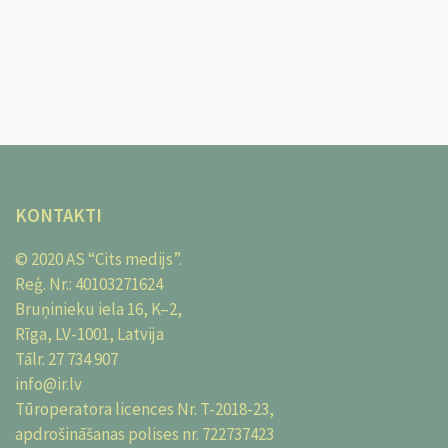
KONTAKTI
© 2020 AS “Cits medijs”.
Reģ. Nr.: 40103271624
Bruņinieku iela 16, K–2,
Rīga, LV-1001, Latvija
Tālr.
27 734 907
info@ir.lv
Tūroperatora licences Nr. T-2018-23,
apdrošināšanas polises nr. 722737423