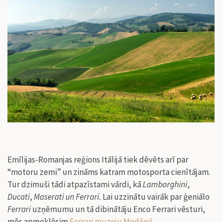
Emīlijas-Romanjas reģions Itālijā tiek dēvēts arī par
“motoru zemi” un zināms katram motosporta cienītājam.
Tur dzimuši tādi atpazīstami vārdi, kā
Lamborghini
,
Ducati
,
Maserati un Ferrari.
Lai uzzinātu vairāk par ģeniālo
Ferrari
uzņēmumu un tā dibinātāju Enco Ferrari vēsturi,
mēs apmeklēsim
Ferrari muzeju Modēnā
.