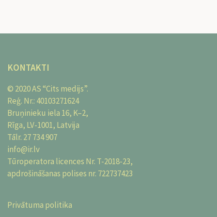
KONTAKTI
© 2020 AS “Cits medijs”.
Reģ. Nr.: 40103271624
Bruņinieku iela 16, K–2,
Rīga, LV-1001, Latvija
Tālr.
27 734 907
info@ir.lv
Tūroperatora licences Nr. T-2018-23,
apdrošināšanas polises nr. 722737423
Privātuma politika