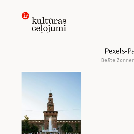
Skip
to
content
Pexels-P
Beāte Zonne