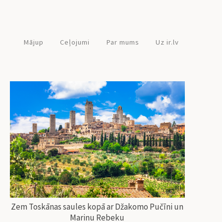
Mājup
Ceļojumi
Par mums
Uz ir.lv
Zem Toskānas saules kopā ar Džakomo Pučīni un
Marinu Rebeku