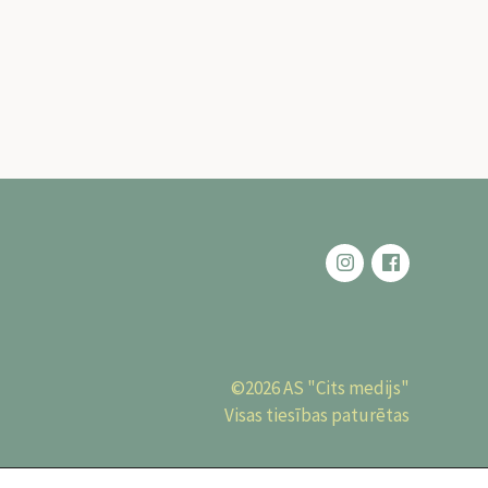
©2026 AS "Cits medijs"
Visas tiesības paturētas