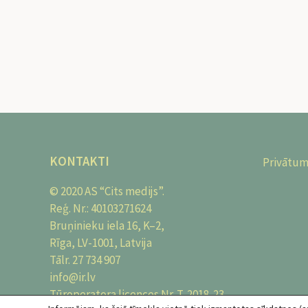
KONTAKTI
Privātum
© 2020 AS “Cits medijs”.
Reģ. Nr.: 40103271624
Bruņinieku iela 16, K–2,
Rīga, LV-1001, Latvija
Tālr.
27 734 907
info@ir.lv
Tūroperatora licences Nr. T-2018-23,