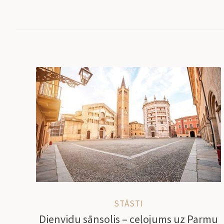
STĀSTI
Dienvidu sānsolis – ceļojums uz Parmu