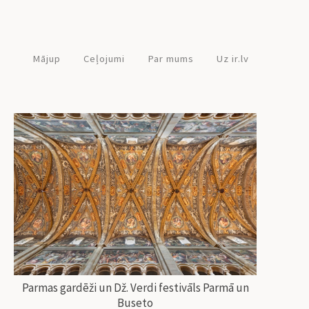
Mājup
Ceļojumi
Par mums
Uz ir.lv
Parmas gardēži un Dž. Verdi festivāls Parmā un
Buseto