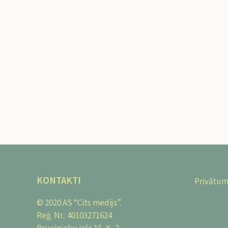
KONTAKTI
Privātum
© 2020 AS “Cits medijs”.
Reģ. Nr.: 40103271624
Bruņinieku iela 16, K–2,