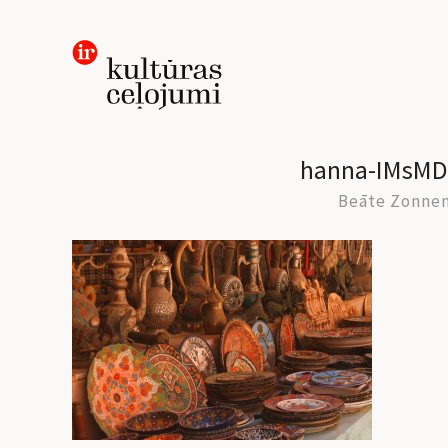
Skip
to
content
hanna-IMsMD
Beāte Zonne