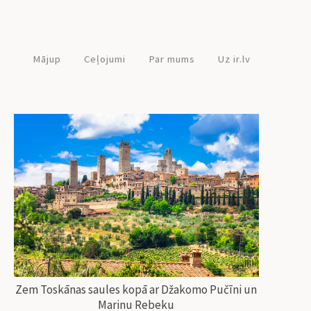
Mājup
Ceļojumi
Par mums
Uz ir.lv
Zem Toskānas saules kopā ar Džakomo Pučīni un
Marinu Rebeku