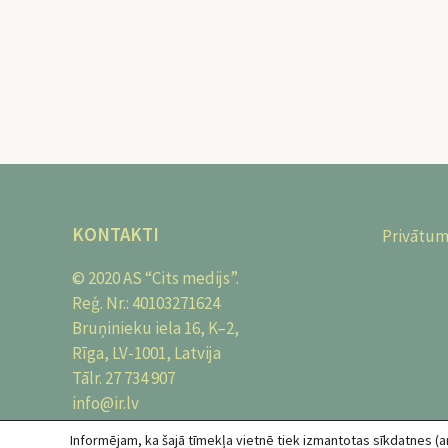
KONTAKTI
Privātum
© 2020 AS “Cits medijs”.
Reģ. Nr.: 40103271624
Bruņinieku iela 16, K–2,
Rīga, LV-1001, Latvija
Tālr.
27 734 907
info@ir.lv
Tūroperatora licences Nr. T-2018-23,
Informējam, ka šajā tīmekļa vietnē tiek izmantotas sīkdatnes (an