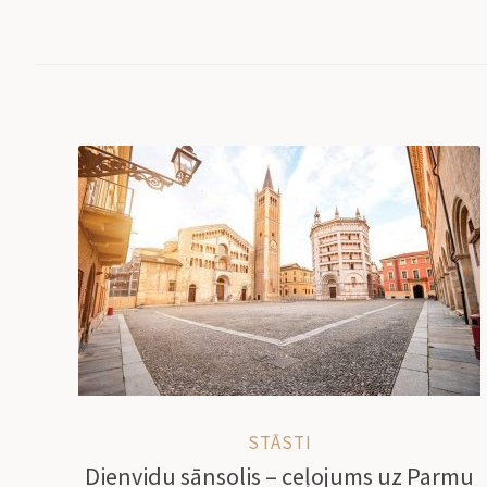
STĀSTI
Dienvidu sānsolis – ceļojums uz Parmu