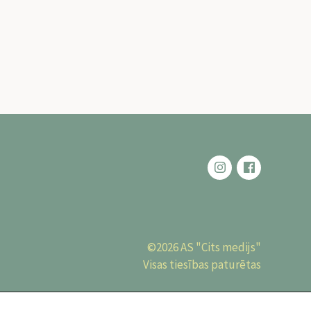
©2026 AS "Cits medijs"
Visas tiesības paturētas