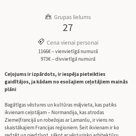
Grupas lielums
27
Cena vienai personai
1166€ – vienvietīgā numurā
973€ – divvietīgā numurā
Ceļojums ir izpārdots, ir iespēja pieteikties
gaidītājos, ja kādam no esošajiem ceļotājiem mainās
plāni
Bagātīgas vēstures un kultūras mājvieta, kas patiks
ikvienam ceļotājam – Normandija, kas atrodas
Ziemeļfrancijā un robežojas ar Lamanšu, ir viens no
skaistākajiem Francijas reģioniem. Šeit ikvienam ir ko
redzēt un piedzīvot, sākot ar vēsturisko arhitektūru,