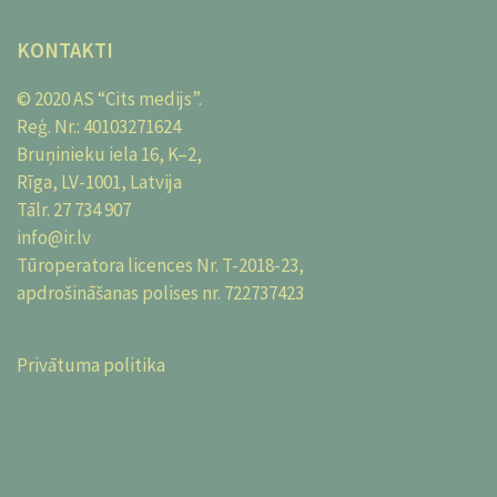
KONTAKTI
© 2020 AS “Cits medijs”.
Reģ. Nr.: 40103271624
Bruņinieku iela 16, K–2,
Rīga, LV-1001, Latvija
Tālr.
27 734 907
info@ir.lv
Tūroperatora licences Nr. T-2018-23,
apdrošināšanas polises nr. 722737423
Privātuma politika