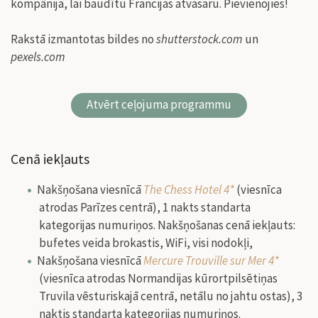
kompānija, lai baudītu Francijas atvasaru. Pievienojies!
Rakstā izmantotas bildes no
shutterstock.com
un
pexels.com
Atvērt ceļojuma programmu
Cenā iekļauts
Nakšņošana viesnīcā
The Chess Hotel 4*
(viesnīca
atrodas Parīzes centrā), 1 nakts standarta
kategorijas numuriņos. Nakšņošanas cenā iekļauts:
bufetes veida brokastis, WiFi, visi nodokļi,
Nakšņošana viesnīcā
Mercure Trouville sur Mer 4*
(viesnīca atrodas Normandijas kūrortpilsētiņas
Truvila vēsturiskajā centrā, netālu no jahtu ostas), 3
naktis standarta kategorijas numuriņos.