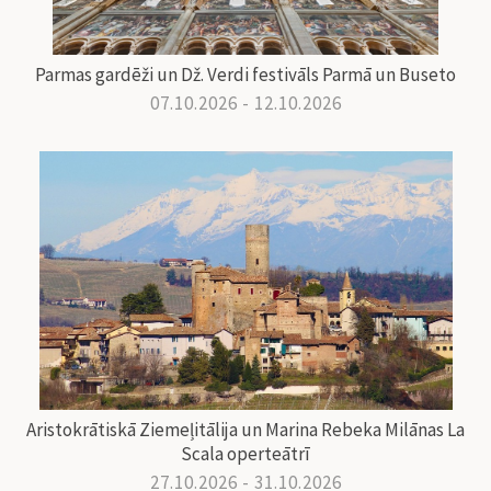
Parmas gardēži un Dž. Verdi festivāls Parmā un Buseto
07.10.2026 - 12.10.2026
Aristokrātiskā Ziemeļitālija un Marina Rebeka Milānas La
Scala operteātrī
27.10.2026 - 31.10.2026