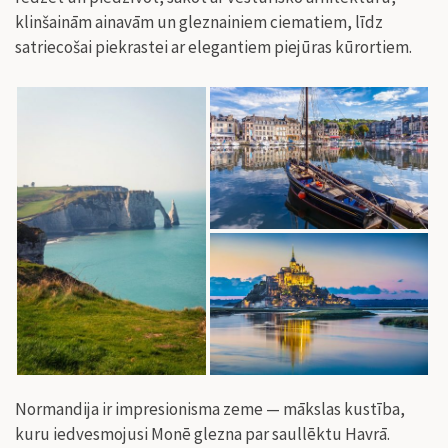
klinšainām ainavām un gleznainiem ciematiem, līdz
satriecošai piekrastei ar elegantiem piejūras kūrortiem.
Normandija ir impresionisma zeme — mākslas kustība,
kuru iedvesmojusi Monē glezna par saullēktu Havrā.