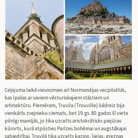
Ceļojuma laikā viesosimies arī Normandijas vecpilsētās,
kas īpašas ar saviem vēsturiskajiem stāstiem un
arhitektūru. Piemēram,
Truvila (Trouville) kādreiz bija
vienkāršs zvejnieku ciemats, bet 19. gs. 80. gados šī vieta
pilnīgi mainījās, jo tika uzcelts aristokrātisks piejūras
kūrorts, kurā atpūsties Parīzes bohēmai un augstākajai
sabiedrībai. Truvilā tika uzcelts kazino, lielas, greznas