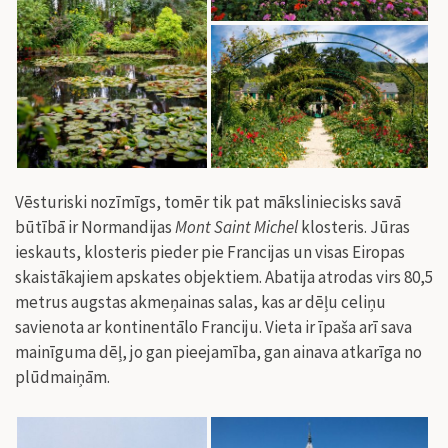
Vēsturiski nozīmīgs, tomēr tik pat māksliniecisks savā
būtībā ir Normandijas
Mont Saint Michel
klosteris. Jūras
ieskauts, klosteris pieder pie Francijas un visas Eiropas
skaistākajiem apskates objektiem. Abatija atrodas virs 80,5
metrus augstas akmeņainas salas, kas ar dēļu celiņu
savienota ar kontinentālo Franciju. Vieta ir īpaša arī sava
mainīguma dēļ, jo gan pieejamība, gan ainava atkarīga no
plūdmaiņām.