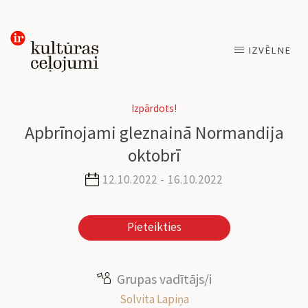
Skip
IZVĒLNE
to
content
Izpārdots!
Apbrīnojami gleznainā Normandija
oktobrī
12.10.2022 - 16.10.2022
Pieteikties
Grupas vadītājs/i
Solvita Lapiņa