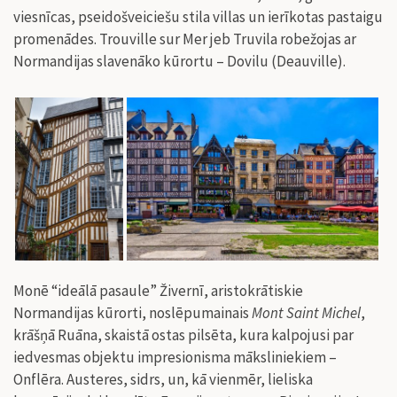
viesnīcas, pseidošveiciešu stila villas un ierīkotas pastaigu
promenādes.
Trouville sur Mer jeb Truvila
robežojas ar
Normandijas slavenāko kūrortu – Dovilu (Deauville).
Monē “ideālā pasaule” Živernī, aristokrātiskie
Normandijas kūrorti, noslēpumainais
Mont Saint Michel
,
krāšņā Ruāna, skaistā ostas pilsēta, kura kalpojusi par
iedvesmas objektu impresionisma māksliniekiem –
Onflēra. Austeres, sidrs, un, kā vienmēr, lieliska