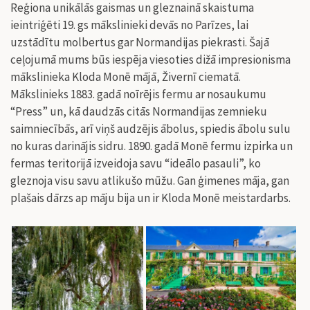
Reģiona unikālās gaismas un gleznainā skaistuma
ieintriģēti 19. gs mākslinieki devās no Parīzes, lai
uzstādītu molbertus gar Normandijas piekrasti. Šajā
ceļojumā mums būs iespēja viesoties dižā impresionisma
mākslinieka Kloda Monē mājā, Živernī ciematā.
Mākslinieks
1883. gadā noīrējis fermu ar nosaukumu
“Press” un, kā daudzās citās Normandijas zemnieku
saimniecībās, arī viņš audzējis ābolus, spiedis ābolu sulu
no kuras darinājis sidru. 1890. gadā Monē fermu izpirka un
fermas teritorijā izveidoja savu “ideālo pasauli”, ko
gleznoja visu savu atlikušo mūžu. Gan ģimenes māja, gan
plašais dārzs ap māju bija un ir Kloda Monē meistardarbs.