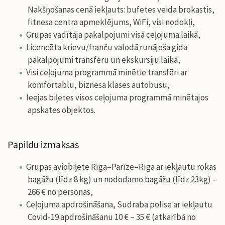
Nakšņošanas cenā iekļauts: bufetes veida brokastis,
fitnesa centra apmeklējums, WiFi, visi nodokļi,
Grupas vadītāja pakalpojumi visā ceļojuma laikā,
Licencēta krievu/franču valodā runājoša gida
pakalpojumi transfēru un ekskursiju laikā,
Visi ceļojuma programmā minētie transfēri ar
komfortablu, biznesa klases autobusu,
Ieejas biļetes visos ceļojuma programmā minētajos
apskates objektos.
Papildu izmaksas
Grupas aviobiļete Rīga–Parīze–Rīga ar iekļautu rokas
bagāžu (līdz 8 kg) un nododamo bagāžu (līdz 23kg) –
266 € no personas,
Ceļojuma apdrošināšana, Sudraba polise ar iekļautu
Covid-19 apdrošināšanu 10 € – 35 € (atkarībā no