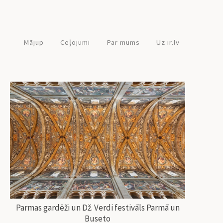
Mājup
Ceļojumi
Par mums
Uz ir.lv
Parmas gardēži un Dž. Verdi festivāls Parmā un
Buseto