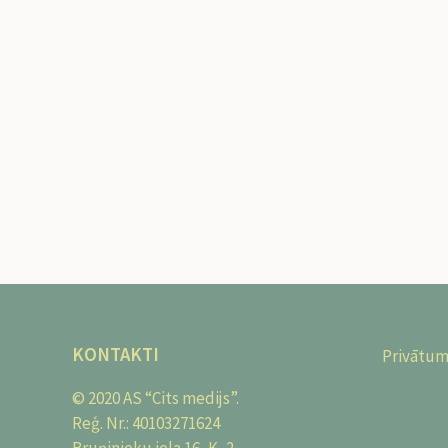
KONTAKTI
Privātum
© 2020 AS “Cits medijs”.
Reģ. Nr.: 40103271624
Bruņinieku iela 16, K–2,