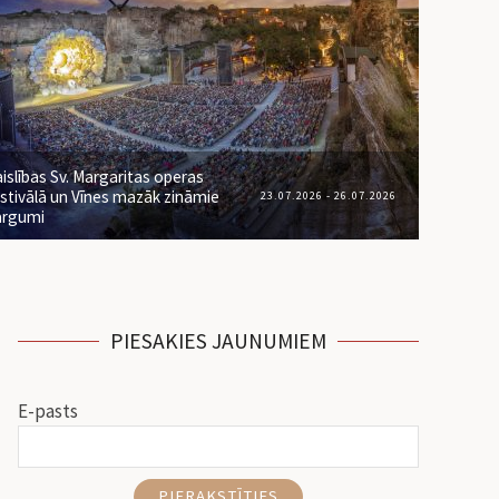
islības Sv. Margaritas operas
stivālā un Vīnes mazāk zināmie
23.07.2026 - 26.07.2026
ārgumi
PIESAKIES JAUNUMIEM
E-pasts
PIERAKSTĪTIES