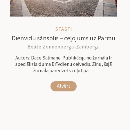
STĀSTI
Dienvidu sānsolis – ceļojums uz Parmu
Beāte Zonnenberga-Zamberga
Autors: Dace Salmane. Publikācija no žurnāla Ir
speciālizlaiduma Brīvdienu ceļvedis. Zinu, šajā
žurnālā paredzēts ceļot pa …
Atvērt