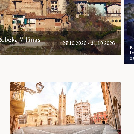
 Rebeka Milānas
27.10.2026 - 31.10.2026
Ka
fe
d