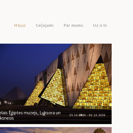
Mājup
Ceļojumi
Par mums
Uz ir.lv
elais Ēģiptes muzejs, Luksora un
25.11.2026 - 02.12.2026
ksnesis