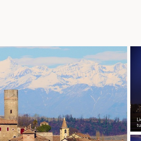
Li
tu